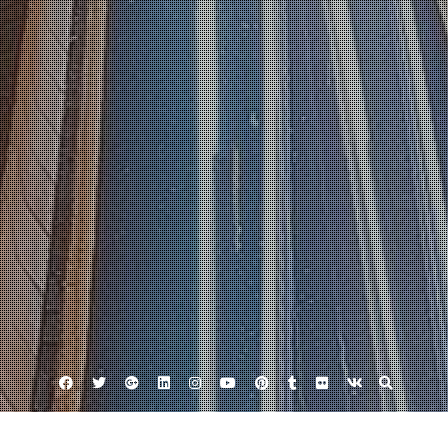
Facebook
Twitter
Google
Linkedin
Instagram
YouTube
Pinterest
Tumblr
Flickr
VK
Plus