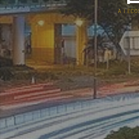
A.I E