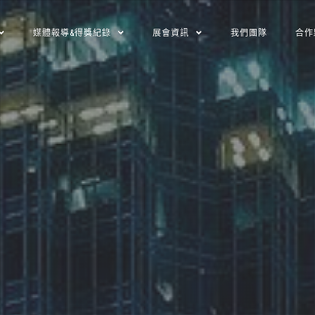
媒體報導&得獎紀錄
展會資訊
我們團隊
合作